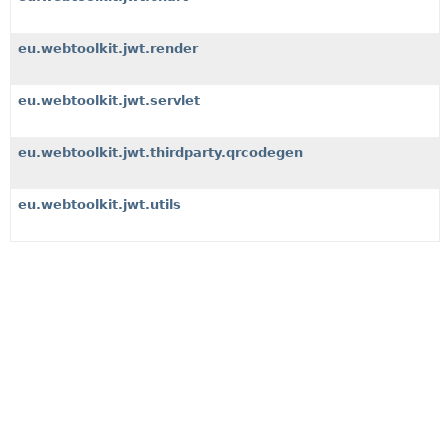
eu.webtoolkit.jwt.render
eu.webtoolkit.jwt.servlet
eu.webtoolkit.jwt.thirdparty.qrcodegen
eu.webtoolkit.jwt.utils