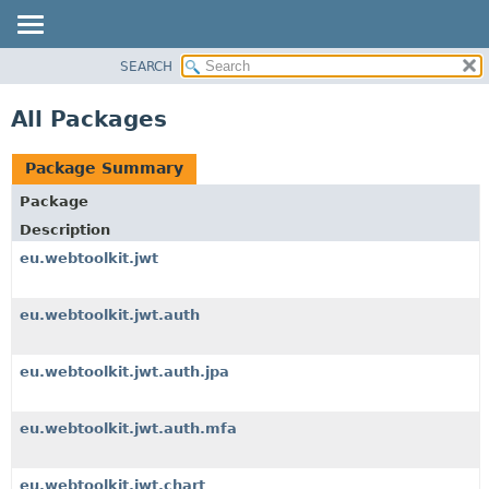
SEARCH
OVERVIEW
PACKAGE
All Packages
CLASS
USE
Package Summary
TREE
Package
DEPRECATED
Description
INDEX
eu.webtoolkit.jwt
HELP
eu.webtoolkit.jwt.auth
eu.webtoolkit.jwt.auth.jpa
eu.webtoolkit.jwt.auth.mfa
eu.webtoolkit.jwt.chart